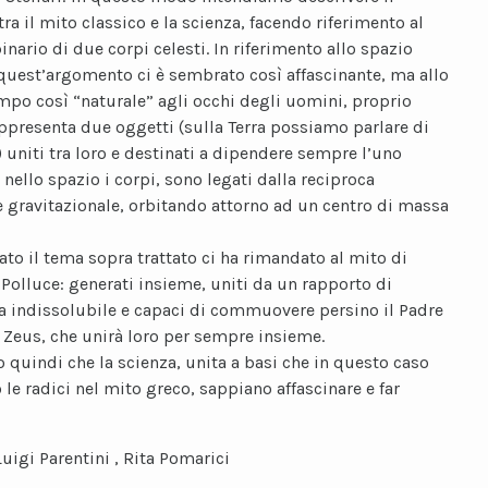
ra il mito classico e la scienza, facendo riferimento al
nario di due corpi celesti. In riferimento allo spazio
uest’argomento ci è sembrato così affascinante, ma allo
mpo così “naturale” agli occhi degli uomini, proprio
ppresenta due oggetti (sulla Terra possiamo parlare di
) uniti tra loro e destinati a dipendere sempre l’uno
; nello spazio i corpi, sono legati dalla reciproca
e gravitazionale, orbitando attorno ad un centro di massa
lato il tema sopra trattato ci ha rimandato al mito di
 Polluce: generati insieme, uniti da un rapporto di
za indissolubile e capaci di commuovere persino il Padre
, Zeus, che unirà loro per sempre insieme.
 quindi che la scienza, unita a basi che in questo caso
 le radici nel mito greco, sappiano affascinare e far
Luigi Parentini , Rita Pomarici