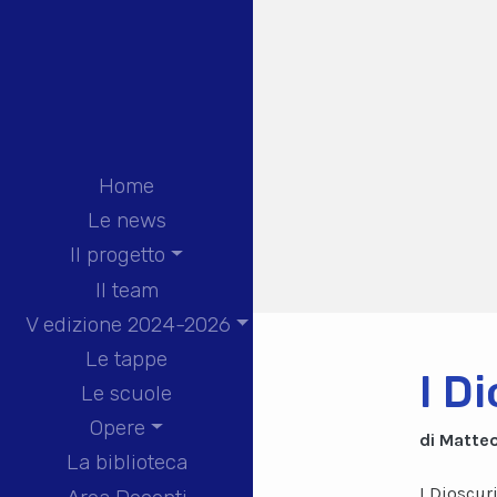
Home
Le news
Il progetto
Il team
V edizione 2024-2026
Le tappe
I Di
Le scuole
Opere
di Matteo
La biblioteca
I Dioscur