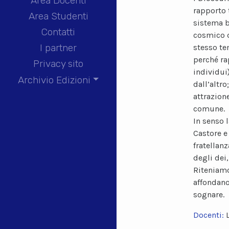
Area Docenti
rapporto t
Area Studenti
sistema bi
Contatti
cosmico q
I partner
stesso te
perché ra
Privacy sito
individui
Archivio Edizioni
dall’altro
attrazion
comune.
In senso 
Castore e
fratellan
degli dei
Riteniamo
affondano
sognare.
Docenti: