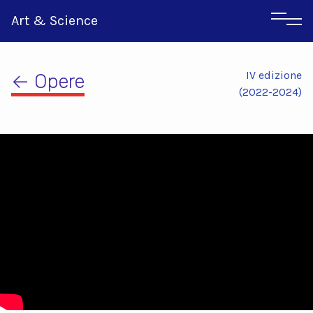
Art & Science
IV edizione
← Opere
(2022-2024)
Inglese
Greco