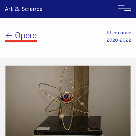
Art & Science
III edizione
← Opere
2020-2022
Inglese
Greco