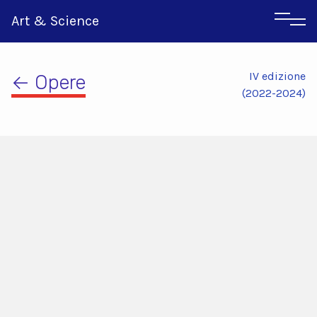
Art & Science
IV edizione
← Opere
(2022-2024)
Inglese
Greco