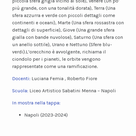
piccola sfera grigia vicino al sole), Venere (Un po’
più grande, con una tonalità dorata), Terra (Una
sfera azzurra e verde con piccoli dettagli come
continenti e oceani), Marte (Una sfera rossastra con
dettagli di superficie), Giove (Una grande sfera
gialla con bande nuvolose), Saturno (Una sfera con
un anello sottile), Urano e Nettuno (Sfere blu-
verdi).L’orecchino è avvolgente, richiama il
ciondolo per i pianeti, le orbite vengono
rappresentate come una ramificazione.
Docenti:
Luciana Femia , Roberto Fiore
Scuola:
Liceo Artistico Sabatini Menna – Napoli
In mostra nella tappa:
Napoli (2023-2024)