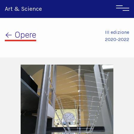
Art & Science
III edizione
← Opere
2020-2022
Inglese
Greco