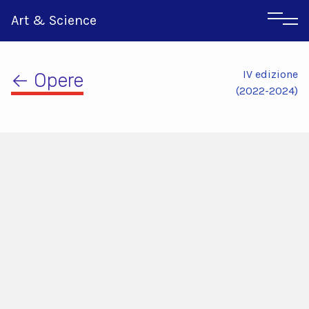
Art & Science
IV edizione
← Opere
(2022-2024)
Inglese
Greco