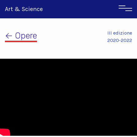
Art & Science
III edizione
← Opere
2020-2022
Inglese
Greco