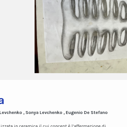
a
 Levchenko , Sonya Levchenko , Eugenio De Stefano
lizzata in ceramica il cui concept è l’affermazione di