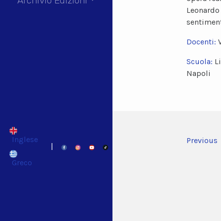
Archivio Edizioni
Leonardo 
sentimen
Docenti:
Scuola:
L
Napoli
Inglese
Previous
|
Greco