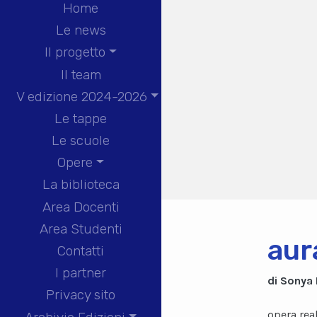
Home
Le news
Il progetto
Il team
V edizione 2024-2026
Le tappe
Le scuole
Opere
La biblioteca
Area Docenti
Area Studenti
aur
Contatti
I partner
di Sonya
Privacy sito
opera rea