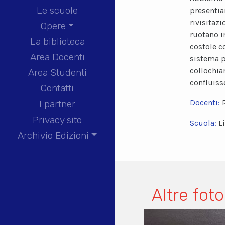
Le scuole
presentia
rivisitaz
Opere
ruotano i
La biblioteca
costole co
Area Docenti
sistema p
collochia
Area Studenti
confluisse
Contatti
Docenti:
I partner
Privacy sito
Scuola:
L
Archivio Edizioni
Altre foto