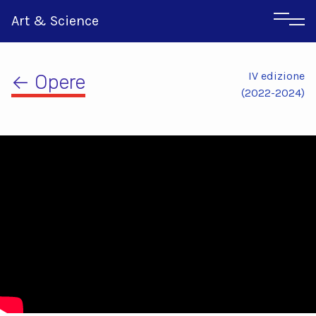
Art & Science
IV edizione
← Opere
(2022-2024)
Inglese
Greco