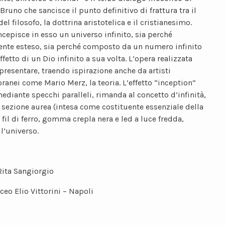
runo che sancisce il punto definitivo di frattura tra il
el filosofo, la dottrina aristotelica e il cristianesimo.
cepisce in esso un universo infinito, sia perché
ente esteso, sia perché composto da un numero infinito
effetto di un Dio infinito a sua volta. L’opera realizzata
presentare, traendo ispirazione anche da artisti
anei come Mario Merz, la teoria. L’effetto “inception”
mediante specchi paralleli, rimanda al concetto d’infinità,
 sezione aurea (intesa come costituente essenziale della
 fil di ferro, gomma crepla nera e led a luce fredda,
l’universo.
Rita Sangiorgio
iceo Elio Vittorini – Napoli