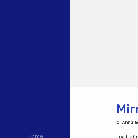
Mir
di Anna 
Home
“De l’infi