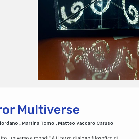
ror Multiverse
Giordano , Martina Tomo , Matteo Vaccaro Caruso
nito, universo e mondi” è il terzo dialogo filosofico di