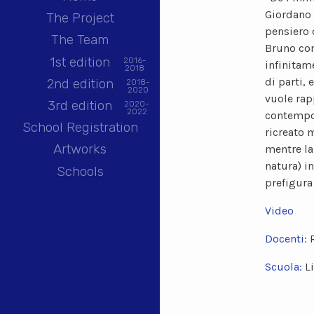
Giordano B
The Project
pensiero d
The Team
Bruno con
1st edition
2016-
infinitam
2018
di parti, 
2nd edition
2018-
2020
vuole rap
3rd edition
2020-
2022
contempor
School Registration
ricreato 
Artworks
mentre la
natura) in
Schools
prefigura 
Video
Docenti:
Scuola:
L