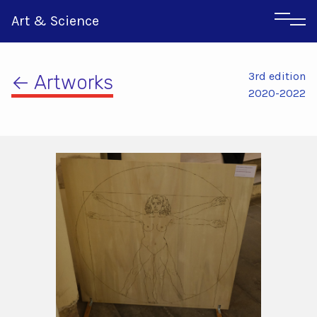
Art & Science
3rd edition
← Artworks
2020-2022
Αγγλικα
Ιταλικα