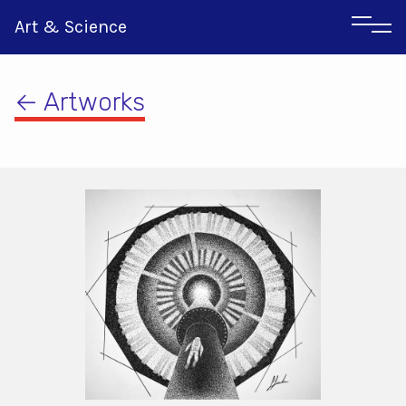
Art & Science
← Artworks
Italian
Greek