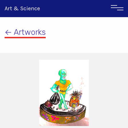
Art & Science
← Artworks
Italian
Greek