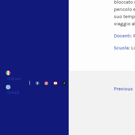
bloccato 
pericolo 
suo tempo
viaggio al
Docenti:
Scuola:
L
Italian
|
Previous
Greek