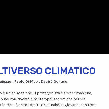
TIVERSO CLIMATICO
 Caiazzo , Paolo Di Meo , Desiré Goliuso
to è un’animazione. Il protagonista è spider man che,
o nel multiverso e nel tempo, scopre che per via
la terra è ormai distrutta. Finché, il giovane, non resta