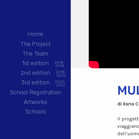
Home
The Project
The Team
1st edition
2016-
2018
2nd edition
2018-
2020
3rd edition
2020-
2022
MUL
School Registration
Artworks
di Ilaria
Schools
Il proget
viaggiand
dell’uomo 