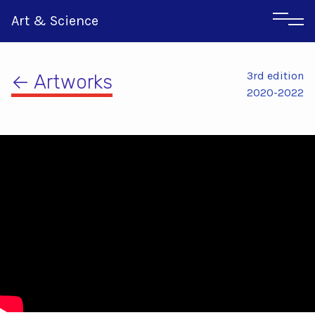
Art & Science
3rd edition
← Artworks
2020-2022
Italian
Greek