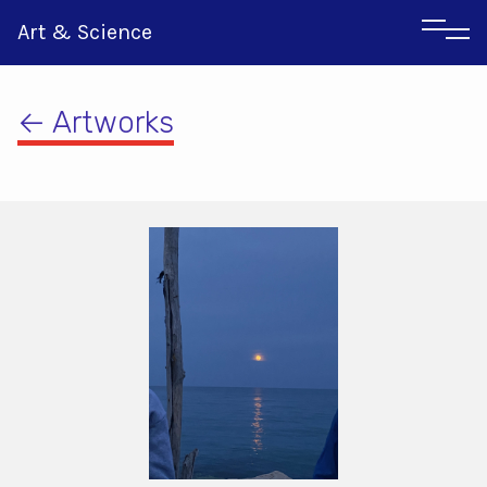
Art & Science
← Artworks
Italian
Greek