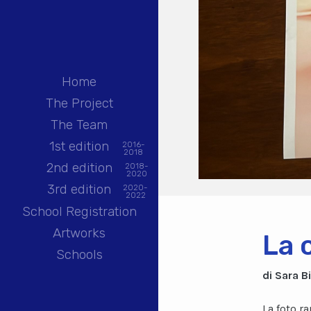
Home
The Project
The Team
1st edition
2016-
2018
2nd edition
2018-
2020
3rd edition
2020-
2022
School Registration
Artworks
La c
Schools
di Sara Bi
La foto r