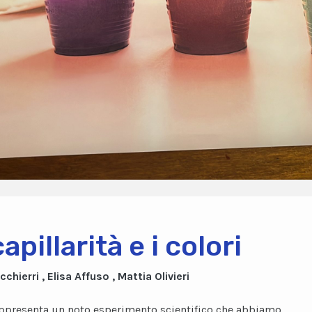
apillarità e i colori
cchierri , Elisa Affuso , Mattia Olivieri
appresenta un noto esperimento scientifico che abbiamo