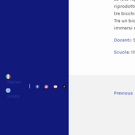
riprodott
tre bicchi
Tra un bi
immersi n
Docenti:
Scuola:
I
Italian
|
Previous
Greek