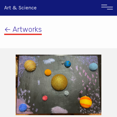
Art & Science
← Artworks
Italian
Greek