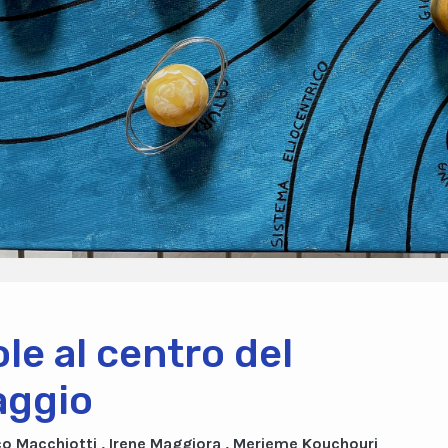
ole al centro del
laggio
co Macchiotti , Irene Maggiora , Merieme Kouchouri