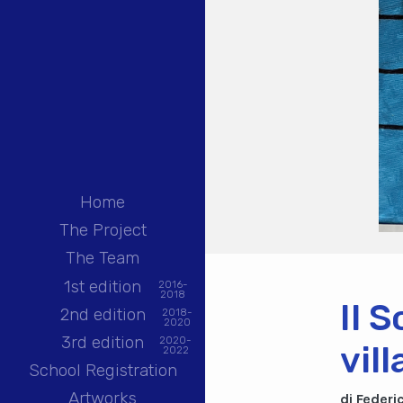
Home
The Project
The Team
1st edition
2016-
2018
Il S
2nd edition
2018-
2020
3rd edition
2020-
vil
2022
School Registration
Artworks
di Federi