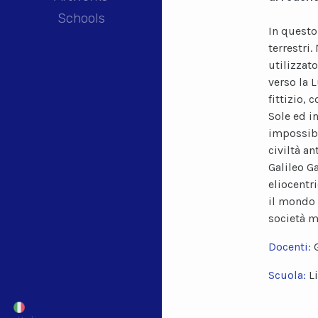
Schools
In questo
terrestri.
utilizzato
verso la 
fittizio, 
Sole ed i
impossibi
civiltà an
Galileo Ga
eliocentri
il mondo 
società m
Docenti:
Scuola:
L