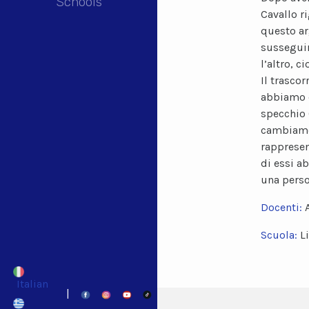
Schools
Cavallo r
questo ar
susseguir
l’altro, 
Il trasco
abbiamo d
specchio 
cambiamen
rappresen
di essi a
una perso
Docenti:
Scuola:
L
Italian
|