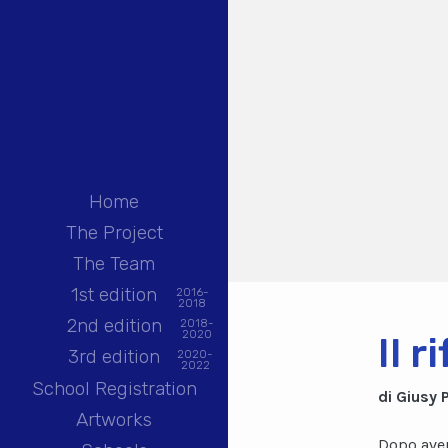
Home
The Project
The Team
1st edition
2016-
2018
2nd edition
2018-
2020
Il r
3rd edition
2020-
2022
School Registration
di Giusy 
Artworks
Dopo aver