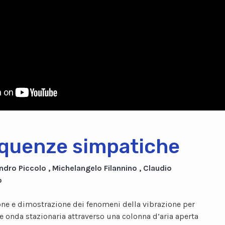
quenze simpatiche
ndro Piccolo , Michelangelo Filannino , Claudio
o
ne e dimostrazione dei fenomeni della vibrazione per
e onda stazionaria attraverso una colonna d’aria aperta