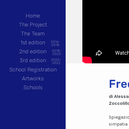
Home
The Project
The Team
1st edition
2016-
2018
2nd edition
2018-
2020
3rd edition
2020-
2022
School Registration
Artworks
Fre
Schools
di Alessa
Zoccolill
Spiegazio
simpatia 