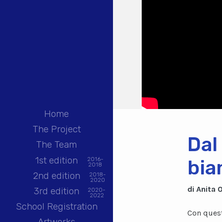
Home
The Project
Dal
The Team
1st edition
2016-
bia
2018
2nd edition
2018-
2020
di Anita 
3rd edition
2020-
2022
School Registration
Con quest
Artworks