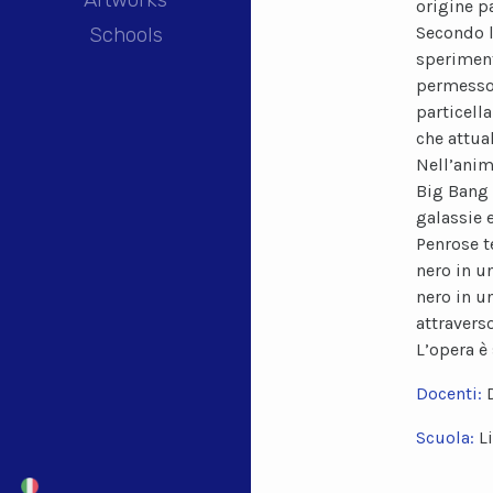
origine p
Schools
Secondo l
speriment
permesso 
particell
che attua
Nell’anim
Big Bang 
galassie 
Penrose t
nero in u
nero in u
attravers
L’opera è
Docenti:
Scuola:
L