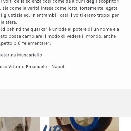
i volti della scienza così come da alcuni degli scopritori
, sia come la verità intesa come lotta, fortemente legata
i giustizia ed, in entrambi i casi, i volti erano troppi per
la sfera.
l)d behind the quarks” è un’ode al potere di un nome e a
to possa cambiare il modo di vedere il mondo, anche
spetto più “elementare”.
Caterina Muscariello
iceo Vittorio Emanuele – Napoli