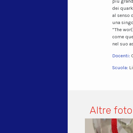
più grand
dei quark
al senso d
una singo
“The wor(
come ques
nel suo a
Docenti:
Scuola:
L
Altre foto