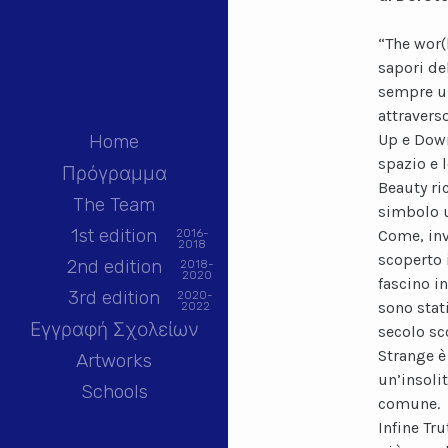
“The wor(
sapori del
sempre un
attravers
Up e Down
Home
spazio e 
Πρόγραμμα
Beauty ri
The Team
simbolo u
1st edition
Come, inv
2016-
2018
scoperto 
2nd edition
2018-
2020
fascino in
3rd edition
2020-
sono stati
2022
Εγγραφή Σχολείων
secolo sco
Strange è
Artworks
un’insolit
Schools
comune.
Infine Tru