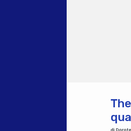
The
qua
di Dorote