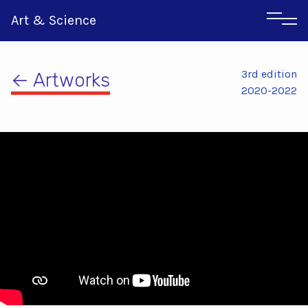
Art & Science
3rd edition
← Artworks
2020-2022
Αγγλικα
Ιταλικα