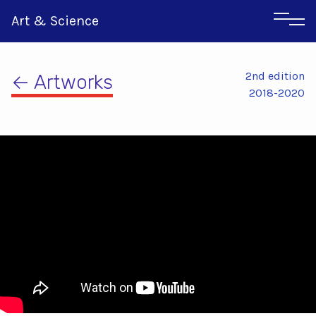
Art & Science
2nd edition
← Artworks
2018-2020
Αγγλικα
Ιταλικα