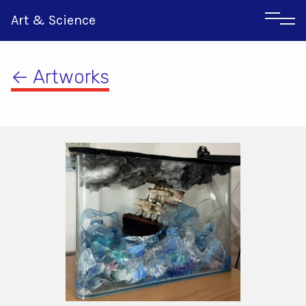
Art & Science
← Artworks
Αγγλικα
Ιταλικα