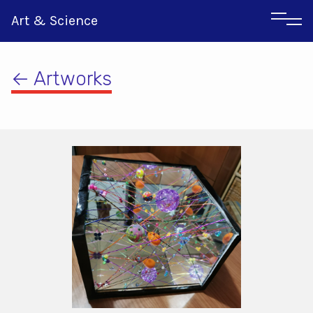
Art & Science
← Artworks
Αγγλικα
Ιταλικα