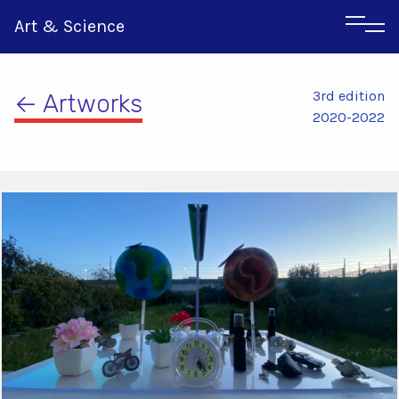
Art & Science
3rd edition
← Artworks
2020-2022
Αγγλικα
Ιταλικα