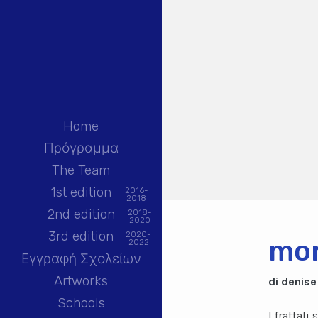
Home
Πρόγραμμα
The Team
1st edition
2016-
2018
2nd edition
2018-
2020
3rd edition
2020-
mor
2022
Εγγραφή Σχολείων
Artworks
di denise
Schools
I frattali