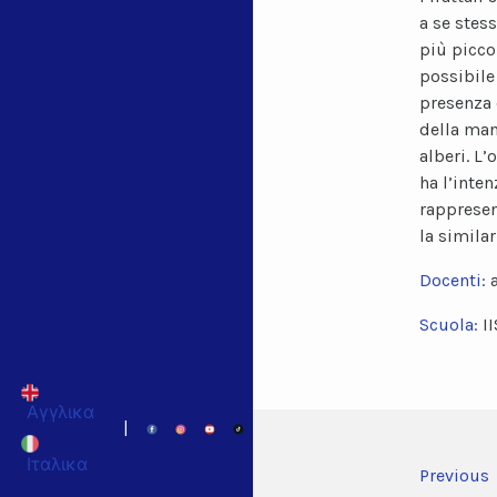
a se stes
più picco
possibile
presenza 
della man
alberi. L’
ha l’inten
rappresen
la similar
Docenti:
Scuola:
II
Αγγλικα
|
Ιταλικα
Previous