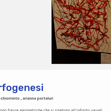
fogenesi
 chiominto , arianna portaluri
 sono figure geometriche che si ripetono all’infinito uguali