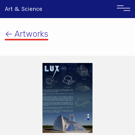
Art & Science
← Artworks
Αγγλικα
Ιταλικα