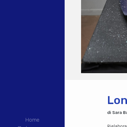
Lo
di Sara B
Home
Rielabora