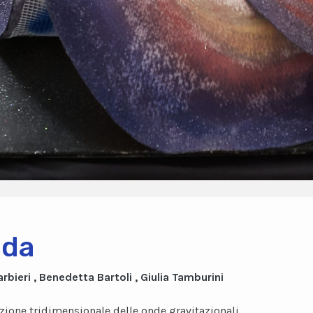
nda
arbieri , Benedetta Bartoli , Giulia Tamburini
zione tridimensionale delle onde gravitazionali