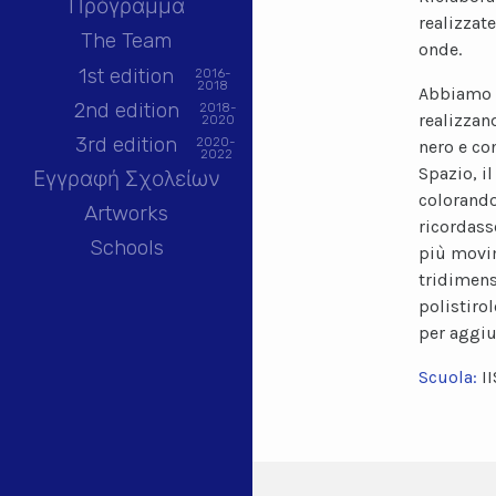
Πρόγραμμα
realizzat
The Team
onde.
1st edition
2016-
2018
Abbiamo s
2nd edition
2018-
realizzan
2020
3rd edition
2020-
nero e con
2022
Spazio, i
Εγγραφή Σχολείων
colorando
Artworks
ricordass
Schools
più movi
tridimens
polistirol
per aggiu
Scuola:
I