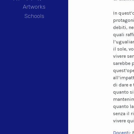
Artworks
In quest’
Schools
protagoni
debiti, n
quali raf
l’ugualian
il sole, 
vivere se
sarebbe p
quest’ope
all’impatt
di dare e 
quanto si
mantenime
quanto la
senza il 
vivere qui
Docenti: