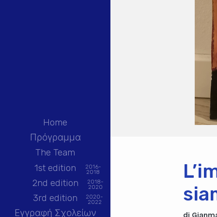
Home
Πρόγραμμα
The Team
L’i
1st edition
2016-
2018
2nd edition
2018-
sia
2020
3rd edition
2020-
2022
Εγγραφή Σχολείων
di Gianma