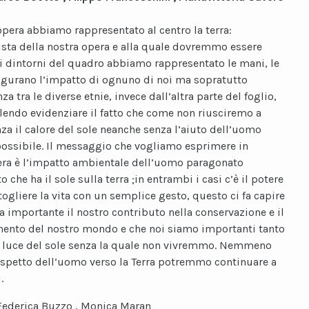
opera abbiamo rappresentato al centro la terra:
sta della nostra opera e alla quale dovremmo essere
ei dintorni del quadro abbiamo rappresentato le mani, le
figurano l’impatto di ognuno di noi ma sopratutto
za tra le diverse etnie, invece dall’altra parte del foglio,
volendo evidenziare il fatto che come non riusciremo a
nza il calore del sole neanche senza l’aiuto dell’uomo
ossibile. Il messaggio che vogliamo esprimere in
ra è l’impatto ambientale dell’uomo paragonato
o che ha il sole sulla terra ;in entrambi i casi c’è il potere
togliere la vita con un semplice gesto, questo ci fa capire
a importante il nostro contributo nella conservazione e il
nto del nostro mondo e che noi siamo importanti tanto
 luce del sole senza la quale non vivremmo. Nemmeno
rispetto dell’uomo verso la Terra potremmo continuare a
.
Federica Buzzo , Monica Maran