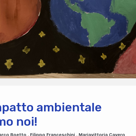
mpatto ambientale
mo noi!
rco Boetto , Filippo Franceschini , Mariavittoria Cavero