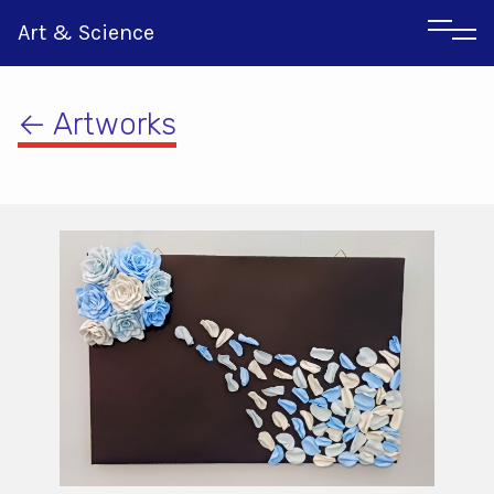
Art & Science
← Artworks
Αγγλικα
Ιταλικα