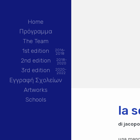
Home
Πρόγραμμα
The Team
1st edition
2016-
2018
2nd edition
2018-
2020
3rd edition
2020-
2022
Εγγραφή Σχολείων
Artworks
Schools
la 
di jacopo
una mano 