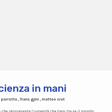
scienza in mani
 parrotta , frans gjini , matteo crut
che rappresenta l’umanità che tieni tra se il mondo