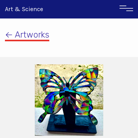
Art & Science
← Artworks
Αγγλικα
Ιταλικα