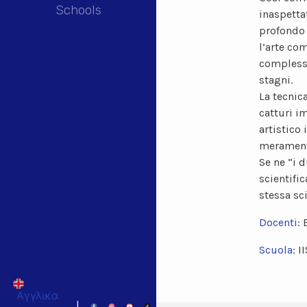
Schools
inaspetta
profondo 
l’arte co
complessa
stagni.
La tecnic
catturi i
artistico
meramente
Se ne “i d
scientific
stessa sc
Docenti:
Scuola:
I
Αγγλικα
|