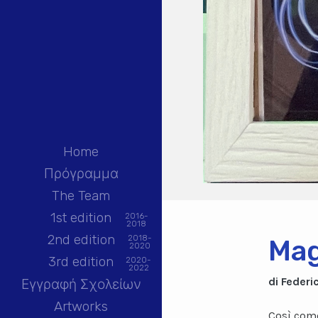
Home
Πρόγραμμα
The Team
1st edition
2016-
2018
2nd edition
2018-
Mag
2020
3rd edition
2020-
2022
di Federi
Εγγραφή Σχολείων
Artworks
Così come