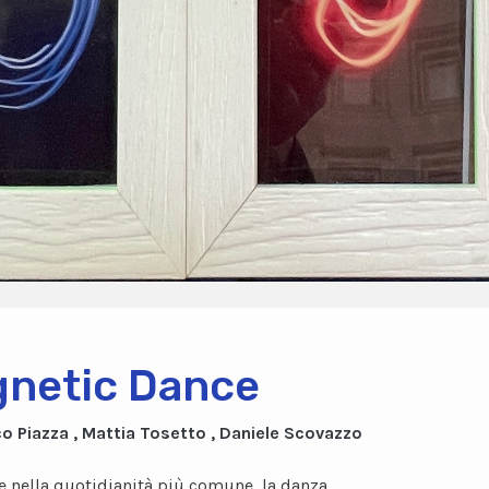
netic Dance
co Piazza , Mattia Tosetto , Daniele Scovazzo
 nella quotidianità più comune, la danza,