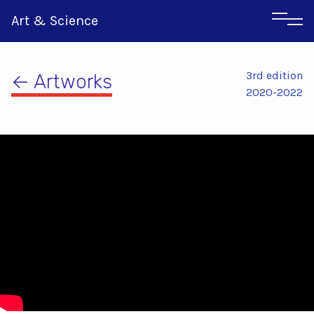
Art & Science
3rd edition
← Artworks
2020-2022
Αγγλικα
Ιταλικα