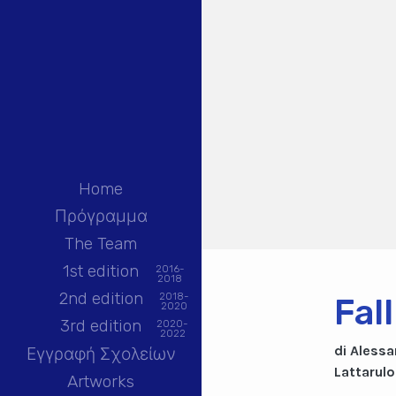
Home
Πρόγραμμα
The Team
1st edition
2016-
2018
2nd edition
2018-
Fal
2020
3rd edition
2020-
2022
di Alessa
Εγγραφή Σχολείων
Lattarulo
Artworks