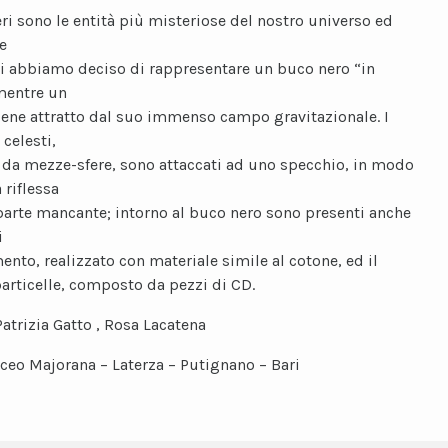
eri sono le entità più misteriose del nostro universo ed
e
ti abbiamo deciso di rappresentare un buco nero “in
mentre un
iene attratto dal suo immenso campo gravitazionale. I
celesti,
i da mezze-sfere, sono attaccati ad uno specchio, in modo
 riflessa
parte mancante; intorno al buco nero sono presenti anche
i
ento, realizzato con materiale simile al cotone, ed il
particelle, composto da pezzi di CD.
Patrizia Gatto , Rosa Lacatena
iceo Majorana – Laterza – Putignano – Bari