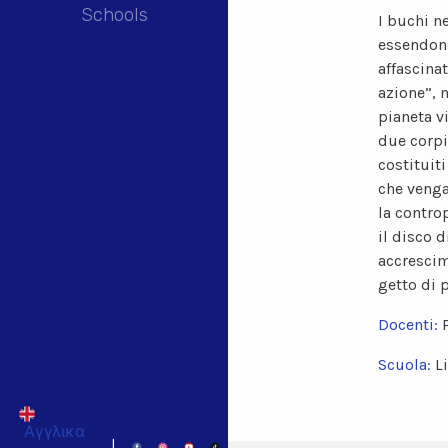
Schools
I buchi n
essendon
affascina
azione”, 
pianeta v
due corpi 
costituit
che venga
la contro
il disco d
accrescim
getto di 
Docenti:
Scuola:
L
Αγγλικα
|