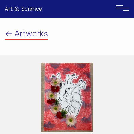
Art & Science
← Artworks
Αγγλικα
Ιταλικα