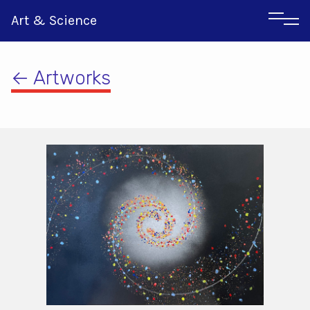
Art & Science
← Artworks
Αγγλικα
Ιταλικα