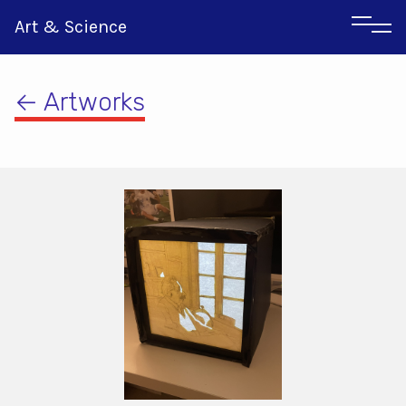
Art & Science
← Artworks
Αγγλικα
Ιταλικα