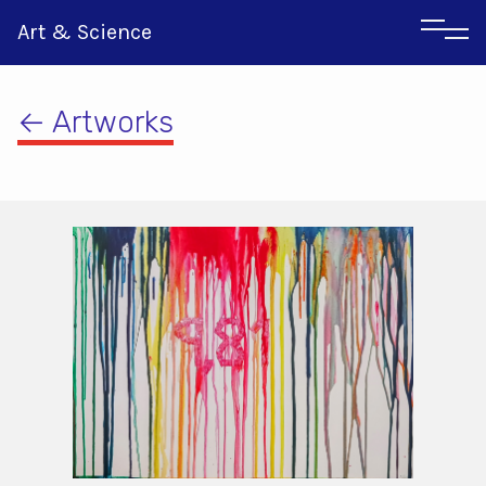
Art & Science
← Artworks
Αγγλικα
Ιταλικα