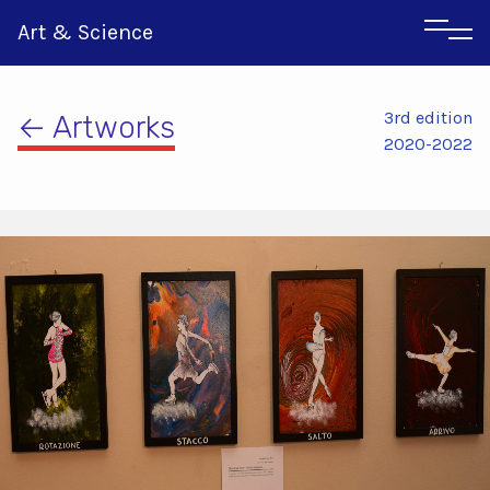
Art & Science
3rd edition
← Artworks
2020-2022
Αγγλικα
Ιταλικα