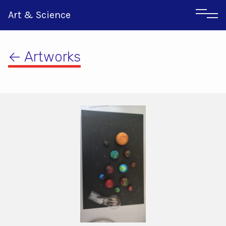
Art & Science
← Artworks
Αγγλικα
Ιταλικα