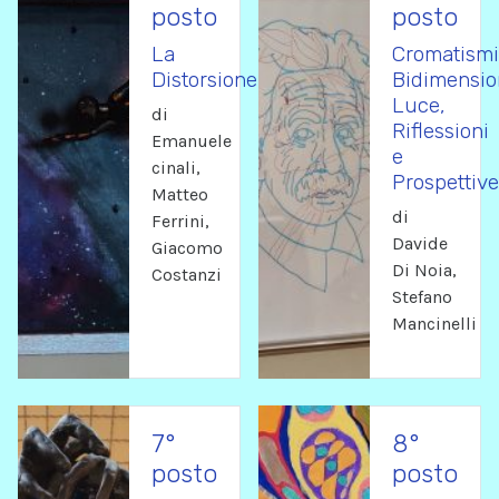
posto
posto
La
Cromatismi
Distorsione
Bidimension
Luce,
di
Riflessioni
Emanuele
e
cinali,
Prospettive
Matteo
di
Ferrini,
Davide
Giacomo
Di Noia,
Costanzi
Stefano
Mancinelli
7°
8°
posto
posto