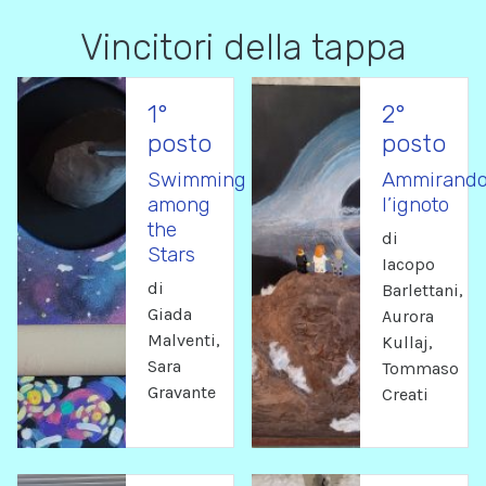
Vincitori della tappa
1°
2°
posto
posto
Swimming
Ammirand
among
l’ignoto
the
di
Stars
Iacopo
di
Barlettani,
Giada
Aurora
Malventi,
Kullaj,
Sara
Tommaso
Gravante
Creati