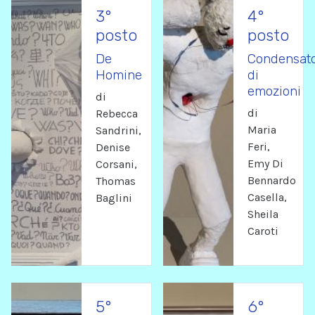
3°
4°
posto
posto
De
Condensat
Homine
di
emozioni
di
di
Rebecca
Maria
Sandrini,
Feri,
Denise
Emy Di
Corsani,
Bennardo
Thomas
Casella,
Baglini
Sheila
Caroti
5°
6°