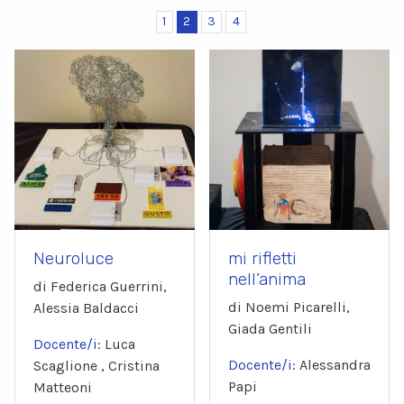
1
2
3
4
Neuroluce
mi rifletti
nell’anima
di Federica Guerrini,
di Noemi Picarelli,
Alessia Baldacci
Giada Gentili
Docente/i:
Luca
Docente/i:
Alessandra
Scaglione , Cristina
Papi
Matteoni