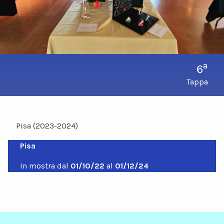
a
6
Tappa
Pisa (2023-2024)
Pisa
In mostra dal
01/10/22
al
01/12/24