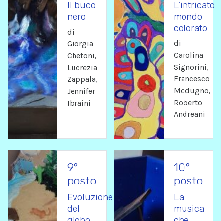
Il buco
L’intricato
nero
mondo
colorato
di
di
Giorgia
Carolina
Chetoni,
Signorini,
Lucrezia
Francesco
Zappala,
Modugno,
Jennifer
Roberto
Ibraini
Andreani
9°
10°
posto
posto
Evoluzione
La
del
musica
globo
che