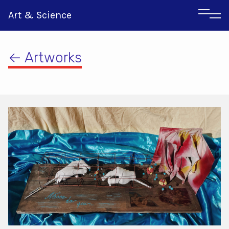
Art & Science
← Artworks
Αγγλικα
Ιταλικα